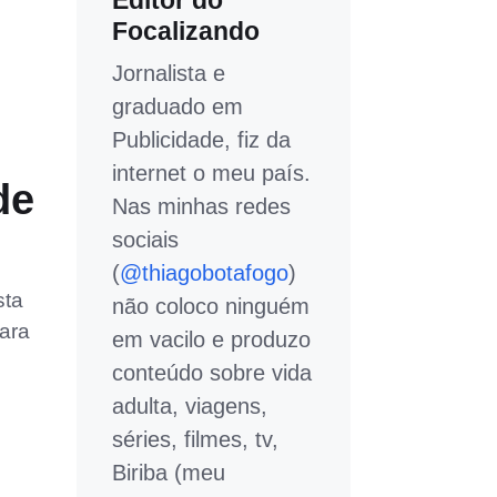
Editor do
Focalizando
Jornalista e
graduado em
Publicidade, fiz da
internet o meu país.
de
Nas minhas redes
sociais
(
@thiagobotafogo
)
sta
não coloco ninguém
para
em vacilo e produzo
conteúdo sobre vida
adulta, viagens,
séries, filmes, tv,
Biriba (meu