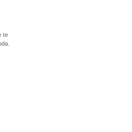
 te
oda.