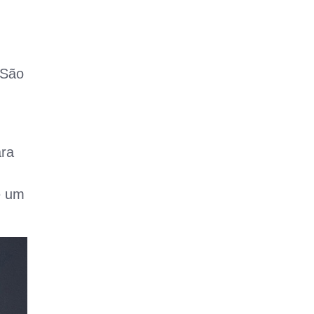
 São
ara
e um