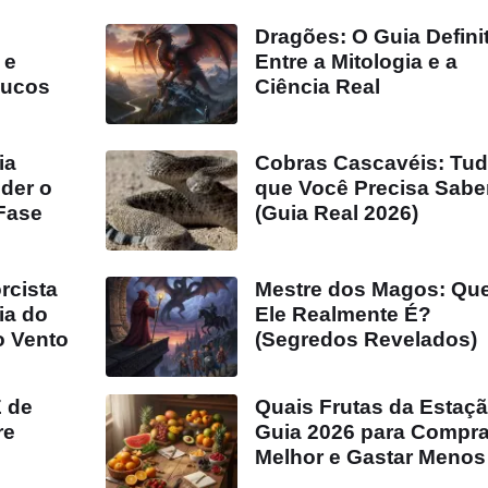
Dragões: O Guia Defini
 e
Entre a Mitologia e a
oucos
Ciência Real
ia
Cobras Cascavéis: Tud
der o
que Você Precisa Sabe
 Fase
(Guia Real 2026)
rcista
Mestre dos Magos: Qu
ia do
Ele Realmente É?
o Vento
(Segredos Revelados)
 de
Quais Frutas da Estaç
re
Guia 2026 para Compra
Melhor e Gastar Menos