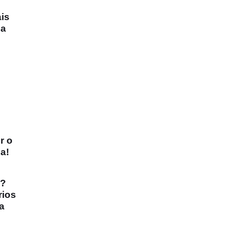
is
ma
r o
a!
e?
rios
da