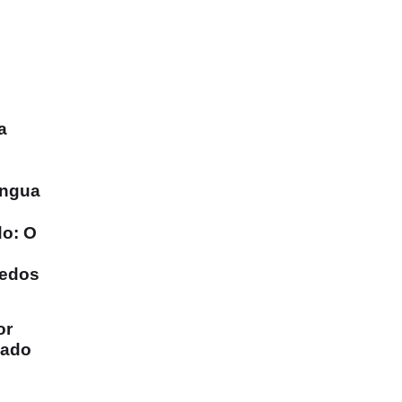
s
a
íngua
do: O
redos
or
gado