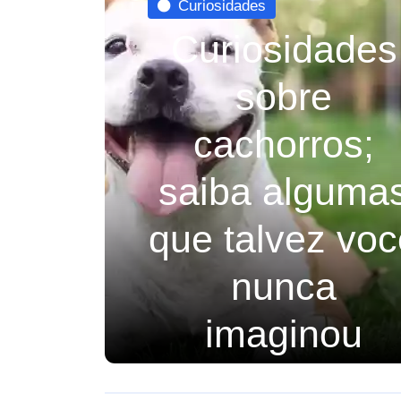
Curiosidades
Curiosidades
sobre
cachorros;
saiba alguma
que talvez vo
nunca
imaginou
Confira algumas curiosidades sobre
cachorros que talvez você nunca imagi