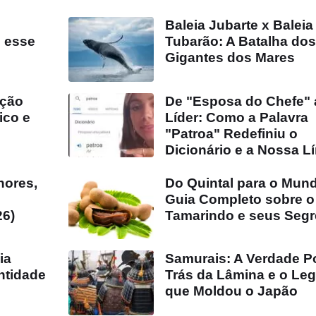
Baleia Jubarte x Baleia
 esse
Tubarão: A Batalha do
Gigantes dos Mares
ação
De "Esposa do Chefe" 
ico e
Líder: Como a Palavra
"Patroa" Redefiniu o
Dicionário e a Nossa L
hores,
Do Quintal para o Mun
Guia Completo sobre o
26)
Tamarindo e seus Seg
ia
Samurais: A Verdade P
ntidade
Trás da Lâmina e o Le
que Moldou o Japão