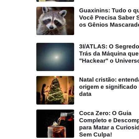
Guaxinins: Tudo o q
Você Precisa Saber 
os Gênios Mascarad
3I/ATLAS: O Segredo
Trás da Máquina que
"Hackear" o Univers
Natal cristão: entend
origem e significado
data
Coca Zero: O Guia
Completo e Descomp
para Matar a Curiosi
Sem Culpa!