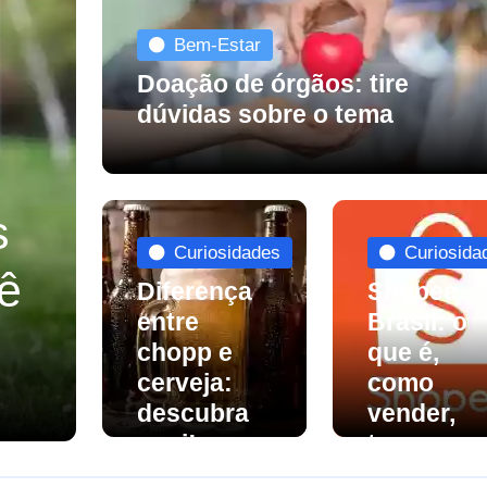
Bem-Estar
Doação de órgãos: tire
dúvidas sobre o tema
s
Curiosidades
Curiosida
cê
Diferença
Shopee
entre
Brasil: o
chopp e
que é,
cerveja:
como
descubra
vender,
aqui!
taxas e
mais
nou