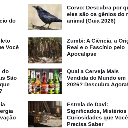
Corvo: Descubra por q
eles são os gênios do 
cio do
animal (Guia 2026)
leto
Zumbi: A Ciência, a Or
ue Você
Real e o Fascínio pelo
Apocalipse
s do
Qual a Cerveja Mais
is São
Vendida do Mundo em
 que
2026? Descubra Agora
?
ia
Estrela de Davi:
ergia
Significados, Mistérios
ovação
Curiosidades que Voc
Precisa Saber