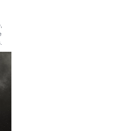
,
e
.