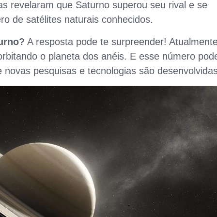
as revelaram que Saturno superou seu rival e se
o de satélites naturais conhecidos.
urno?
A resposta pode te surpreender! Atualmente
orbitando o planeta dos anéis. E esse número pod
 novas pesquisas e tecnologias são desenvolvidas