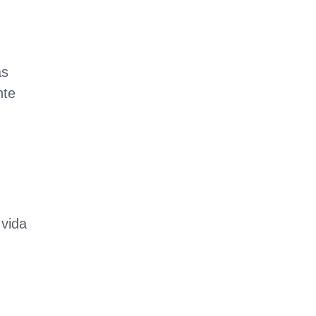
as
nte
vida