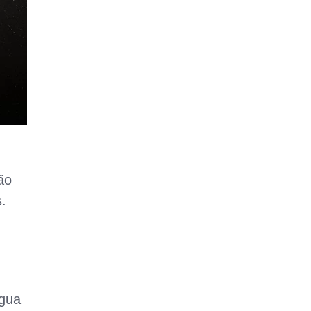
ão
.
água