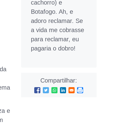
cachorro) e
Botafogo. Ah, e
adoro reclamar. Se
a vida me cobrasse
para reclamar, eu
pagaria o dobro!
nda
Compartilhar:
tema
za e
um