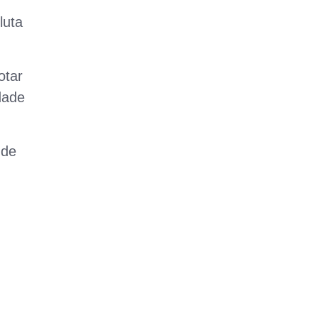
luta
otar
dade
 de