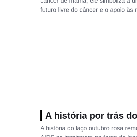
câncer de mama, ele simboliza a u
futuro livre do câncer e o apoio à
A história por trás d
A história do laço outubro rosa rem