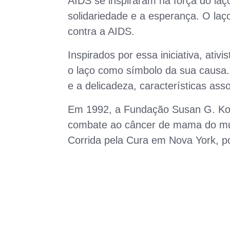
AIDS se inspiraram na força do laç
solidariedade e a esperança. O laç
contra a AIDS.
Inspirados por essa iniciativa, ati
o laço como símbolo da sua causa. A
e a delicadeza, características as
Em 1992, a Fundação Susan G. Kom
combate ao câncer de mama do mund
Corrida pela Cura em Nova York, p