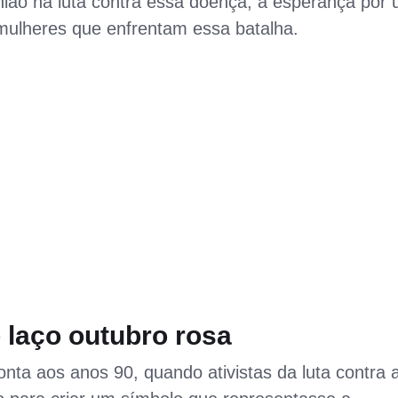
nião na luta contra essa doença, a esperança por
s mulheres que enfrentam essa batalha.
o
laço outubro rosa
onta aos anos 90, quando ativistas da luta contra 