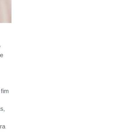
e
 e
 fim
s,
ra