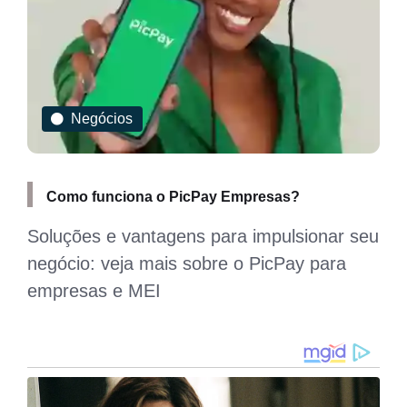
Curiosidades
resas?
Os planos de Gol, Azul e Embraer pa
papel ‘carros voadores’
impulsionar seu
Companhias travam corrida pel
PicPay para
dos céus das cidades, antecipa
futurista