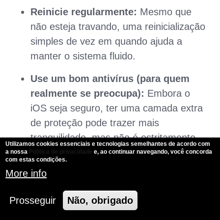
Reinicie regularmente:
Mesmo que
não esteja travando, uma reinicialização
simples de vez em quando ajuda a
manter o sistema fluido.
Use um bom antivírus (para quem
realmente se preocupa):
Embora o
iOS seja seguro, ter uma camada extra
de proteção pode trazer mais
tranquilidade, mas não é estritamente
Utilizamos cookies essenciais e tecnologias semelhantes de acordo com
necessário na maioria dos casos.
a nossa
Politica de privacidade
e, ao continuar navegando, você concorda
com estas condições.
More info
Evite superaquecimento:
Não use o
iPhone enquanto carrega em locais
Prosseguir
Não, obrigado
quentes ou sob o sol forte.