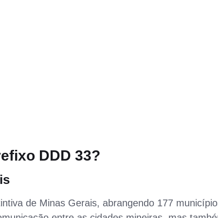
refixo DDD 33?
is
intiva de Minas Gerais, abrangendo 177 município
 comunicação entre as cidades mineiras, mas tamb