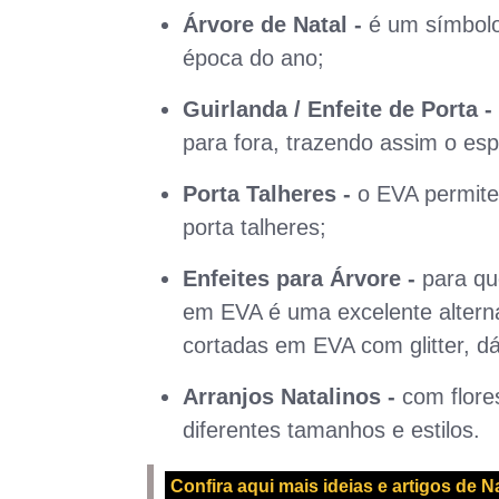
Árvore de Natal -
é um símbolo 
época do ano;
Guirlanda / Enfeite de Porta -
para fora, trazendo assim o esp
Porta Talheres -
o EVA permite 
porta talheres;
Enfeites para Árvore -
para qu
em EVA é uma excelente alterna
cortadas em EVA com glitter, dá
Arranjos Natalinos -
com flore
diferentes tamanhos e estilos.
Confira aqui mais ideias e artigos de N