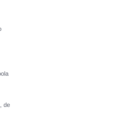
o
bola
, de