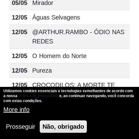
05/05
Mirador
12/05
Águas Selvagens
12/05
@ARTHUR.RAMBO - ÓDIO NAS
REDES
12/05
O Homem do Norte
12/05
Pureza
12/05
CROCODILOS: A MORTE TE
Utilizamos cookies essenciais e tecnologias semelhantes de acordo com
ESPERA
a nossa
Politica de privacidade
e, ao continuar navegando, você concorda
com estas condições.
12/05
O Peso do Talento
More info
19 e
TWENTY ONE PILOTS CINEMA
Prosseguir
Não, obrigado
22/05
EXPERIENCE