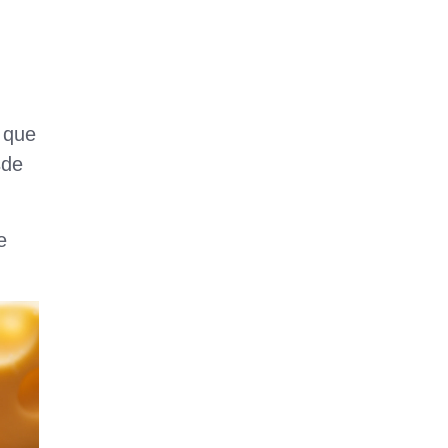
 que
sde
e