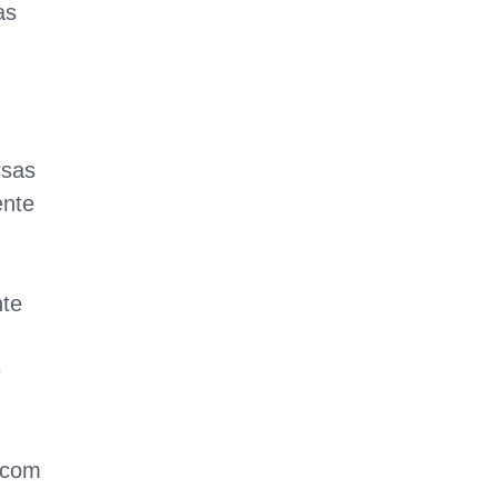
as
rsas
ente
nte
e
 com