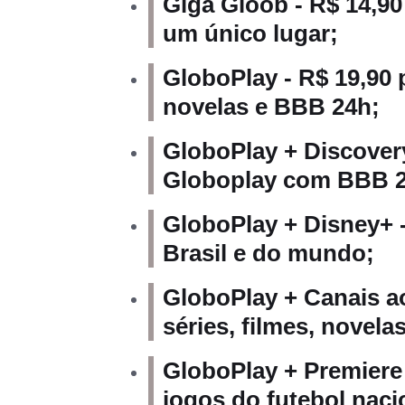
Giga Gloob - R$ 14,90
um único lugar;
GloboPlay - R$ 19,90 
novelas e BBB 24h;
GloboPlay + Discovery
Globoplay com BBB 2
GloboPlay + Disney+ -
Brasil e do mundo;
GloboPlay + Canais ao
séries, filmes, novel
GloboPlay + Premiere 
jogos do futebol naci