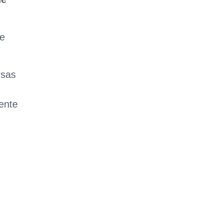
de
rsas
ente