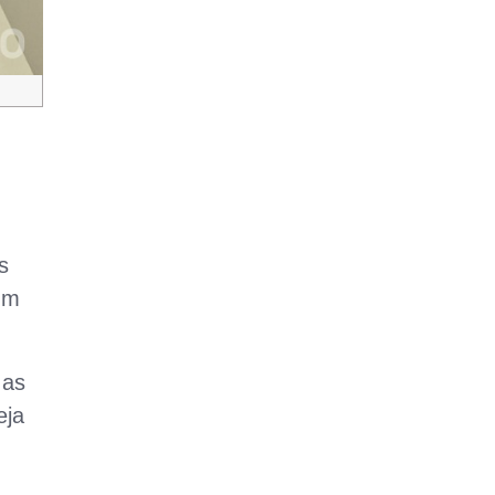
s
um
 as
eja