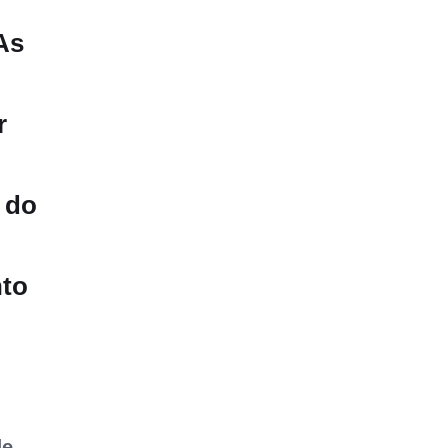
As
r
 do
nto
de