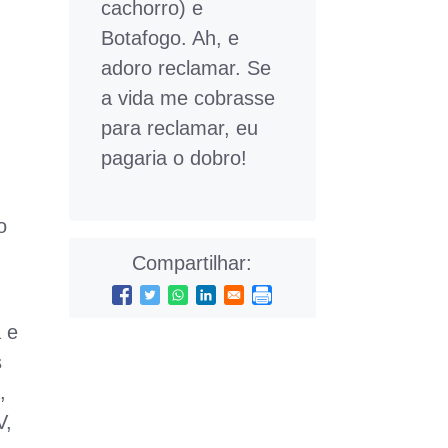
cachorro) e
Botafogo. Ah, e
adoro reclamar. Se
a vida me cobrasse
para reclamar, eu
pagaria o dobro!
o
Compartilhar:
 e
s
,
V,