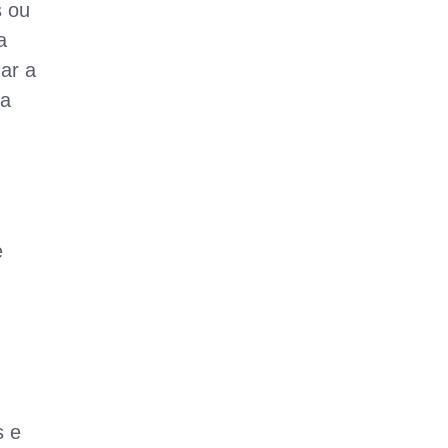
 ou
a
ar a
 a
e
s e