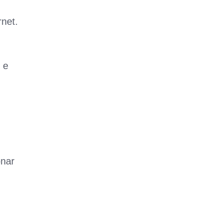
net.
 e
onar