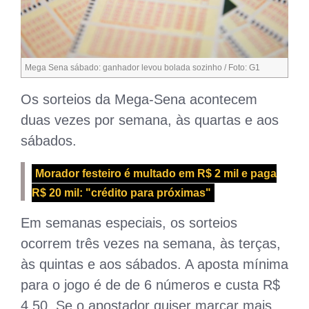
Mega Sena sábado: ganhador levou bolada sozinho / Foto: G1
Os sorteios da Mega-Sena acontecem
duas vezes por semana, às quartas e aos
sábados.
Morador festeiro é multado em R$ 2 mil e paga
R$ 20 mil: "crédito para próximas"
Em semanas especiais, os sorteios
ocorrem três vezes na semana, às terças,
às quintas e aos sábados. A aposta mínima
para o jogo é de de 6 números e custa R$
4,50. Se o apostador quiser marcar mais