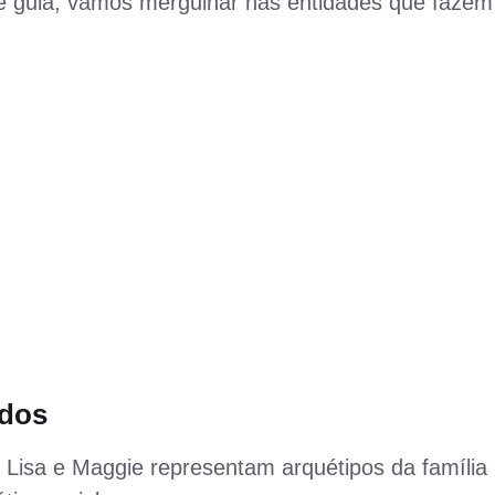
te guia, vamos mergulhar nas entidades que fazem
ndos
Lisa e Maggie representam arquétipos da família