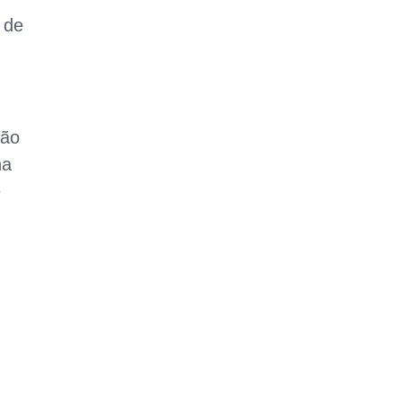
 de
ção
na
e