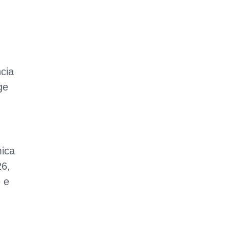
cia
ge
mica
26,
 e