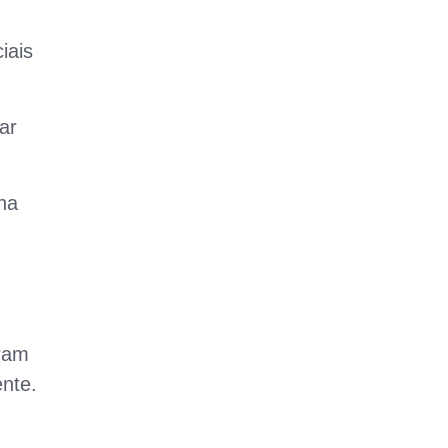
iais
ar
ha
aram
nte.