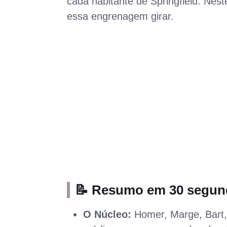
cada habitante de Springfield. Nes
essa engrenagem girar.
📝 Resumo em 30 segu
O Núcleo:
Homer, Marge, Bart, 