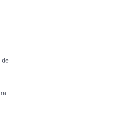
r de
ara