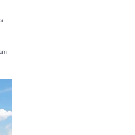
es
vam