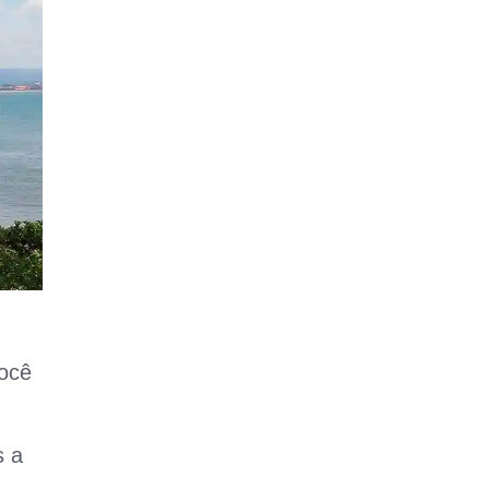
você
s a