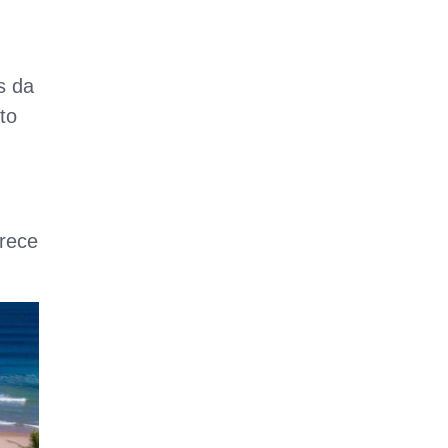
s da
to
erece