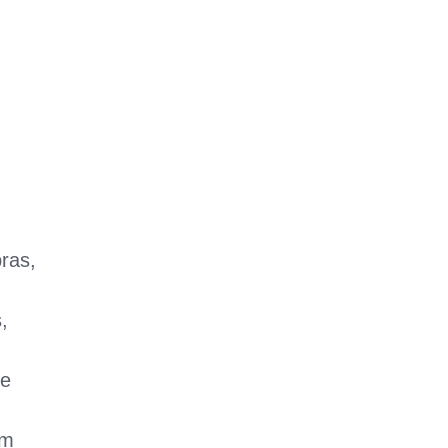
ras,
,
se
em