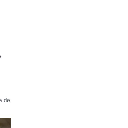
s
a de