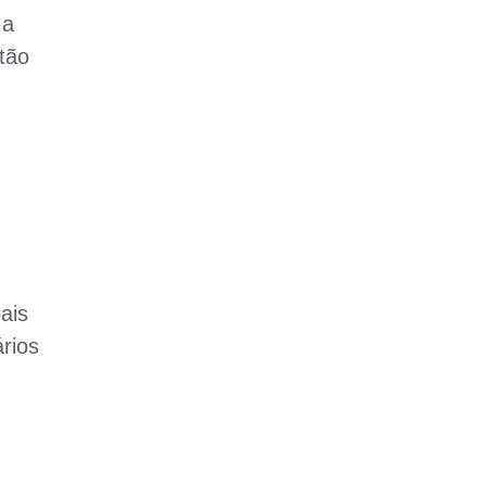
 a
stão
ais
rios