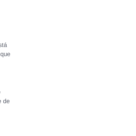
stá
 que
e
e de