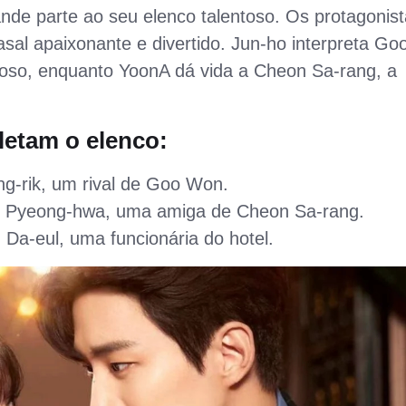
de parte ao seu elenco talentoso. Os protagonist
al apaixonante e divertido. Jun-ho interpreta Go
oso, enquanto YoonA dá vida a Cheon Sa-rang, a
letam o elenco:
g-rik, um rival de Goo Won.
h Pyeong-hwa, uma amiga de Cheon Sa-rang.
Da-eul, uma funcionária do hotel.