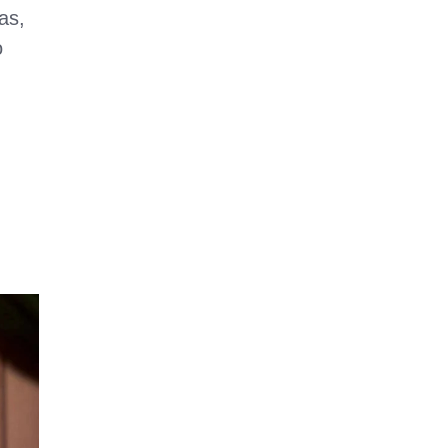
as,
o