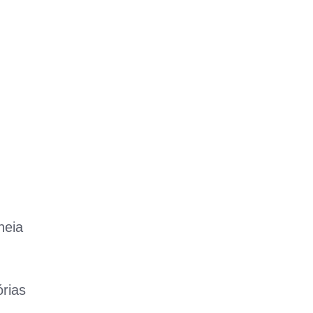
heia
rias