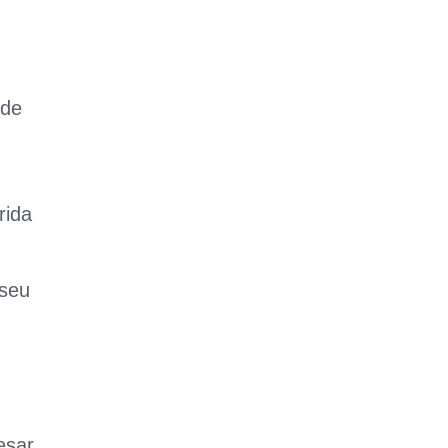
 de
rida
 seu
esar