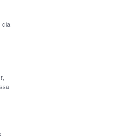
 dia
t
,
assa
s