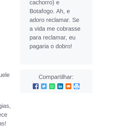
cachorro) e
Botafogo. Ah, e
adoro reclamar. Se
a vida me cobrasse
para reclamar, eu
pagaria o dobro!
e
uele
Compartilhar:
ias,
ece
as!