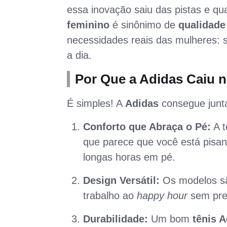
essa inovação saiu das pistas e qu
feminino
é sinônimo de
qualidade
necessidades reais das mulheres: s
a dia.
Por Que a Adidas Caiu n
É simples! A
Adidas
consegue juntar
Conforto que Abraça o Pé:
A t
que parece que você está pisa
longas horas em pé.
Design Versátil:
Os modelos sã
trabalho ao
happy hour
sem prec
Durabilidade:
Um bom
tênis 