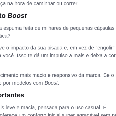
ça na hora de caminhar ou correr.
to
Boost
 espuma feita de milhares de pequenas cápsulas
tica?
e o impacto da sua pisada e, em vez de "engolir"
a você. Isso te dá um impulso a mais e deixa a cor
cimento mais macio e responsivo da marca. Se o
re por modelos com
Boost
.
ortantes
 leve e macia, pensada para o uso casual. É
s oferece um conforto inicial super agradável sem p