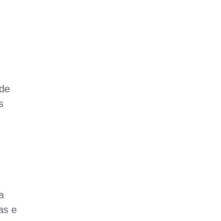
 de
s
a
as e