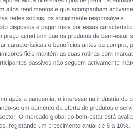
apurar ainda diferentes tipos de perfil: os entusia
om altos rendimentos e que acompanham activame
as redes sociais; os socialmente responsáveis
ão dispostos a pagar mais por essas característic
o preço acreditam que os produtos de bem-estar 
r características e benefícios antes da compra, 
sumidores fiéis mantêm as suas rotinas com marca
articipantes passivos não seguem activamente mar
mo após a pandemia, o interesse na indústria do 
cando-se um aumento da oferta de produtos e servi
sector. O mercado global do bem-estar está avali
ros, registando um crescimento anual de 5 a 10%.