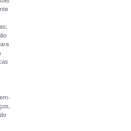
stas
nte
as;
são
para
s
cas
bem-
ços,
ado