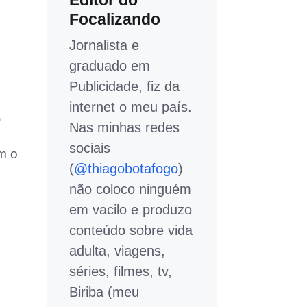
Editor do
Focalizando
Jornalista e
graduado em
Publicidade, fiz da
internet o meu país.
r
Nas minhas redes
sociais
m o
(
@thiagobotafogo
)
não coloco ninguém
em vacilo e produzo
conteúdo sobre vida
adulta, viagens,
séries, filmes, tv,
Biriba (meu