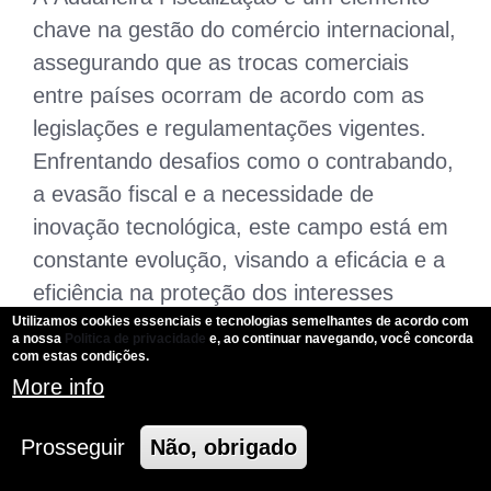
chave na gestão do comércio internacional,
assegurando que as trocas comerciais
entre países ocorram de acordo com as
legislações e regulamentações vigentes.
Enfrentando desafios como o contrabando,
a evasão fiscal e a necessidade de
inovação tecnológica, este campo está em
constante evolução, visando a eficácia e a
eficiência na proteção dos interesses
Utilizamos cookies essenciais e tecnologias semelhantes de acordo com
nacionais e globais.
a nossa
Politica de privacidade
e, ao continuar navegando, você concorda
com estas condições.
Este artigo buscou oferecer uma visão
More info
abrangente e detalhada sobre a
fiscalização aduaneira, destacando sua
Prosseguir
Não, obrigado
importância, processos e desafios atuais.