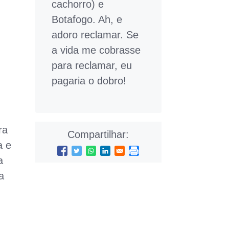
cachorro) e
Botafogo. Ah, e
adoro reclamar. Se
a vida me cobrasse
para reclamar, eu
pagaria o dobro!
ra
Compartilhar:
a e
a
a