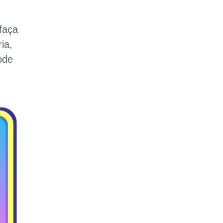
faça
ia,
ode