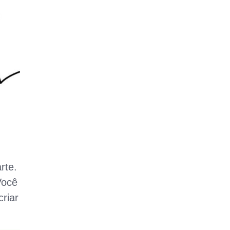
rte.
Você
riar