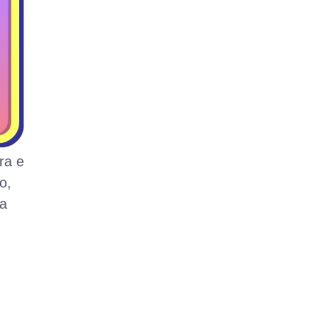
ra e
o,
 a