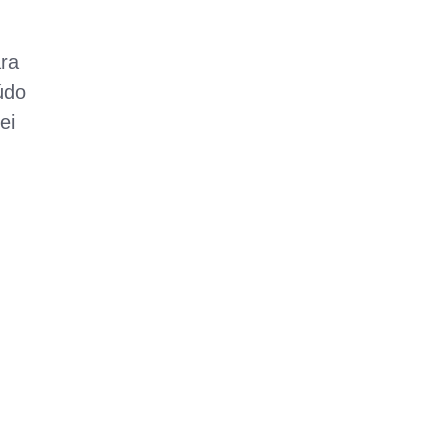
ara
údo
ei