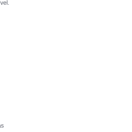
vel.
as