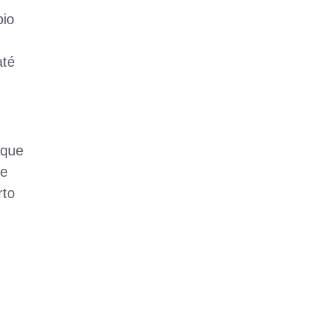
pio
até
 que
Se
rto