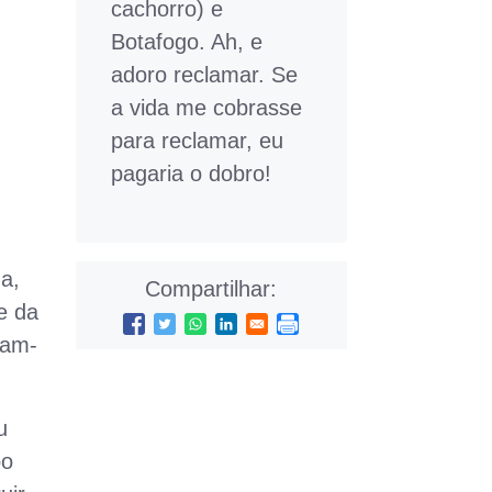
cachorro) e
Botafogo. Ah, e
adoro reclamar. Se
a vida me cobrasse
para reclamar, eu
pagaria o dobro!
a,
Compartilhar:
e da
ram-
u
po