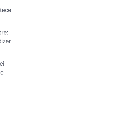
ntece
pre:
dizer
ei
do