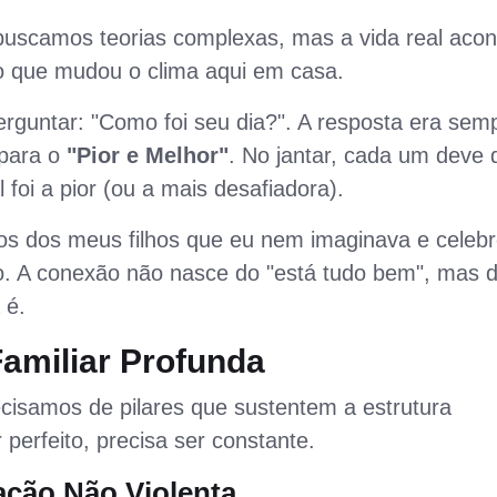
 buscamos teorias complexas, mas a vida real aco
go que mudou o clima aqui em casa.
guntar: "Como foi seu dia?". A resposta era sem
 para o
"Pior e Melhor"
. No jantar, cada um deve 
l foi a pior (ou a mais desafiadora).
os dos meus filhos que eu nem imaginava e celebr
do. A conexão não nasce do "está tudo bem", mas 
 é.
amiliar Profunda
ecisamos de pilares que sustentem a estrutura
perfeito, precisa ser constante.
ação Não Violenta