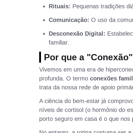
Rituais:
Pequenas tradições diá
Comunicação:
O uso da comuni
Desconexão Digital:
Estabelece
familiar.
Por que a "Conexão"
Vivemos em uma era de hiperconect
profunda. O termo
conexões famil
trata da nossa rede de apoio primá
A ciência do bem-estar já comprov
níveis de cortisol (o hormônio do es
porto seguro em casa é o que nos 
No entanto, a rotina costuma ser a