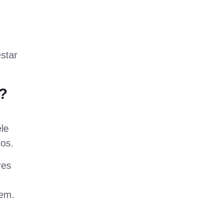
star
?
le
ros.
res
m
gem.