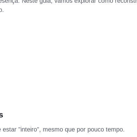
resença. Neste guia, vamos explorar como reconstr
o.
s
estar "inteiro", mesmo que por pouco tempo.