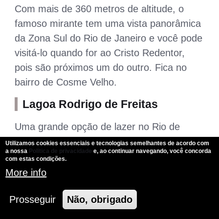
Com mais de 360 metros de altitude, o
famoso mirante tem uma vista panorâmica
da Zona Sul do Rio de Janeiro e você pode
visitá-lo quando for ao Cristo Redentor,
pois são próximos um do outro. Fica no
bairro de Cosme Velho.
Lagoa Rodrigo de Freitas
Uma grande opção de lazer no Rio de
Janeiro Zona Sul é a Lagoa Rodrigo de
Utilizamos cookies essenciais e tecnologias semelhantes de acordo com
a nossa
Politica de privacidade
e, ao continuar navegando, você concorda
Freitas, com várias opções de lazer e
com estas condições.
diversão. Lá você poderá dar volta na
More info
Lagoa (a pé, de bicicleta, quadriciclo,
Prosseguir
Não, obrigado
patins etc), admirar o Cristo Redentor,
andar de pedalinho, curtir o por do sol no