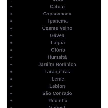
Catete
Copacabana
Ipanema
Cosme Velho
Gávea
Lagoa
Glória
Humaitá
Jardim Botânico
Laranjeiras
Leme
Leblon
São Conrado
Rocinha
Vidigal