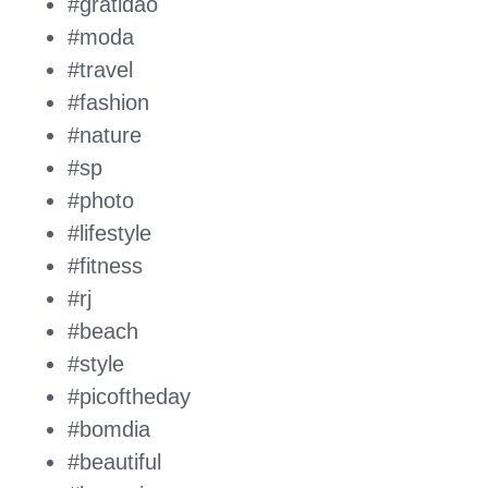
#gratidao
#moda
#travel
#fashion
#nature
#sp
#photo
#lifestyle
#fitness
#rj
#beach
#style
#picoftheday
#bomdia
#beautiful