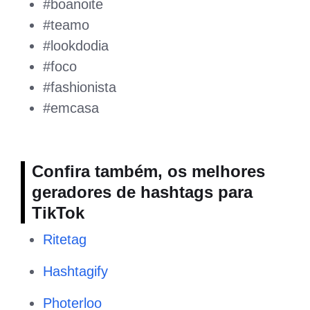
#boanoite
#teamo
#lookdodia
#foco
#fashionista
#emcasa
Confira também, os melhores
geradores de hashtags para
TikTok
Ritetag
Hashtagify
Photerloo