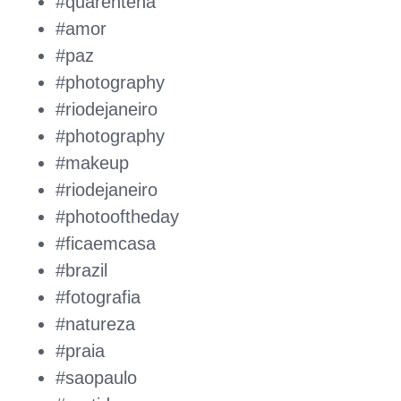
#quarentena
#amor
#paz
#photography
#riodejaneiro
#photography
#makeup
#riodejaneiro
#photooftheday
#ficaemcasa
#brazil
#fotografia
#natureza
#praia
#saopaulo