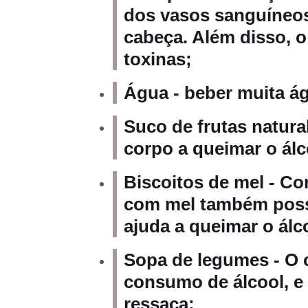
dos vasos sanguíneos
cabeça. Além disso, o
toxinas;
Água - beber muita ág
Suco de frutas natural
corpo a queimar o ál
Biscoitos de mel -
Com
com mel também poss
ajuda a queimar o álc
Sopa de legumes - O c
consumo de álcool, e 
ressaca;