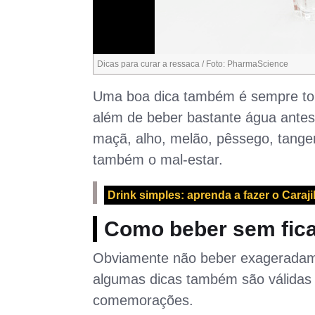
Dicas para curar a ressaca / Foto: PharmaScience
Uma boa dica também é sempre tom
além de beber bastante água antes
maçã, alho, melão, pêssego, tanger
também o mal-estar.
Drink simples: aprenda a fazer o Caraji
Como beber sem fica
Obviamente não beber exageradame
algumas dicas também são válidas 
comemorações.