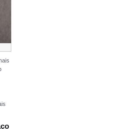
mais
o
ais
aço