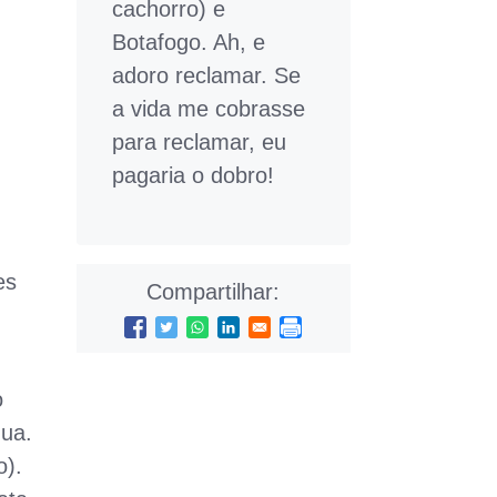
cachorro) e
Botafogo. Ah, e
adoro reclamar. Se
a vida me cobrasse
para reclamar, eu
pagaria o dobro!
es
Compartilhar:
o
gua.
o).