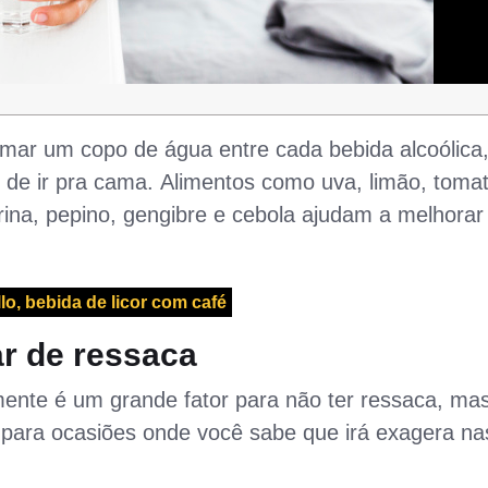
ar um copo de água entre cada bebida alcoólica
 de ir pra cama. Alimentos como uva, limão, tomat
ina, pepino, gengibre e cebola ajudam a melhorar
llo, bebida de licor com café
r de ressaca
nte é um grande fator para não ter ressaca, ma
para ocasiões onde você sabe que irá exagera na