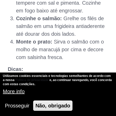
tempere com sal e pimenta. Cozinhe
em fogo baixo até engrossar.
Cozinhe o salmão:
Grelhe os filés de
salmão em uma frigideira antiaderente
até dourar dos dois lados.
Monte o prato:
Sirva o salmão com o
molho de maracujá por cima e decore
com salsinha fresca.
Dicas:
Utilizamos cookies essenciais e tecnologias semelhantes de acordo com
a nossa
Politica de privacidade
e, ao continuar navegando, você concorda
Acompanhamentos:
Sirva com arroz
com estas condições.
branco, purê de batata doce ou
More info
legumes salteados.
Variações:
Adicione um toque de
Prosseguir
Não, obrigado
gengibre ralado ao molho para um