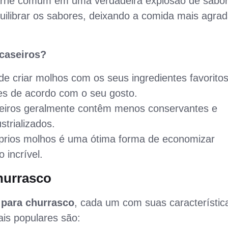
arne comum em uma verdadeira explosão de sabor
ilibrar os sabores, deixando a comida mais agrad
 caseiros?
e criar molhos com os seus ingredientes favoritos
res de acordo com o seu gosto.
iros geralmente contêm menos conservantes e
ustrializados.
prios molhos é uma ótima forma de economizar
 incrível.
hurrasco
para churrasco
, cada um com suas característic
is populares são: