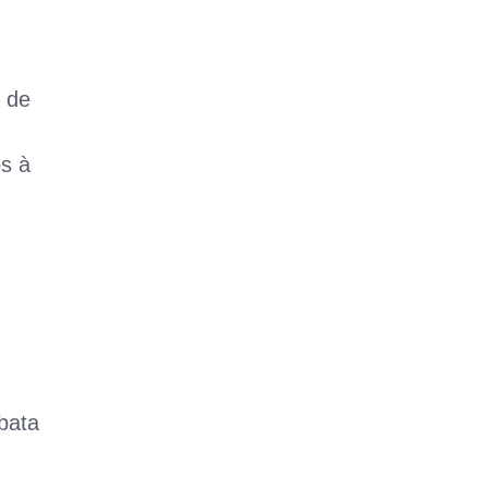
o de
s à
bata