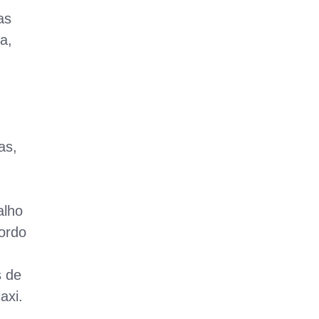
as
a,
as,
alho
cordo
s de
axi.